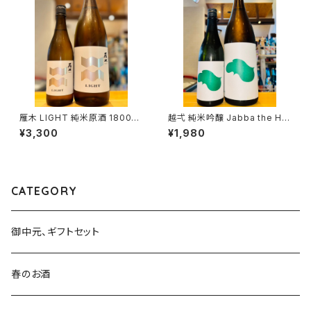
雁木 LIGHT 純米原酒 1800ml
越弌 純米吟醸 Jabba the H
１本（八百新酒造・山口県岩国市
720ml１本（株式会社越後鶴
¥3,300
¥1,980
今津町）
亀・新潟県新潟市西蒲区竹野
町）
CATEGORY
御中元、ギフトセット
春のお酒