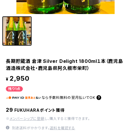
1
/1
長期貯蔵酒 倉津 Silver Delight 1800ml１本（鹿児島
酒造株式会社・鹿児島県阿久根市栄町）
2,950
¥
残り1点
なら
手数料無料の
翌月払いでOK
29
FUKUHARAポイント獲得
※
メンバーシップに登録
し、購入すると獲得できます。
別途送料がかかります。
送料を確認する