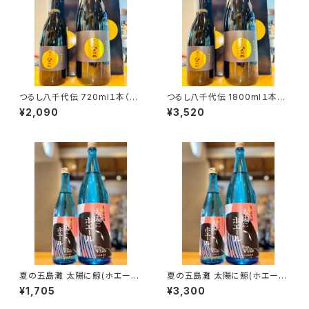
つるし八千代伝 720ml１本（八
つるし八千代伝 1800ml１本
千代伝酒造・鹿児島県垂水市上
（八千代伝酒造・鹿児島県垂水
¥2,090
¥3,520
町）
市上町）
夏の五島灘 太陽に鯨(ホエー
夏の五島灘 太陽に鯨(ホエー
ル) 720ml１本（五島灘酒造・長
ル) 1800ml１本（五島灘酒造・
¥1,705
¥3,300
崎県南松浦郡新上五島町）
長崎県南松浦郡新上五島町）