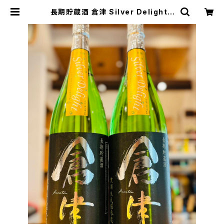
長期貯蔵酒 倉津 Silver Delight 1
800ml１本（鹿児島酒造株式会社・鹿
児島県阿久根市栄町） | 【BASE公
式】福原酒店｜創業1928年・広島の
日本酒・限定酒を全国通販