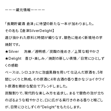
ーーー蔵元情報ーーーー
「長期貯蔵酒 倉津」に待望の新たな一本が加わりました。
その名も 【倉津SilverDelight】
選び抜かれた原料と時間が織りなす、銀色に煌めく新境地の芋
焼酎です。
★Silver 洗練／透明感／炭酸の煌めき／上質な軽やかさ
★Delight 喜び・楽しみ／焼酎の新しい表情／日常にひとしず
くの感動
ベースは、シロユタカに泡盛黒麹を用いて仕込んだ原酒を、5年
間じっくりと熟成。その原酒に4年古酒の香り豊かなジョイホワイ
ト原酒を絶妙な配合でブレンドしました。
炭酸割りで、現代的な楽しみ方を追求し、まるで銀色の泡が立ち
のぼるような軽やかさと、口に広がる奥行きのある香りと喉ごし
が、日常にひとしずくの“Delight”をもたらします。