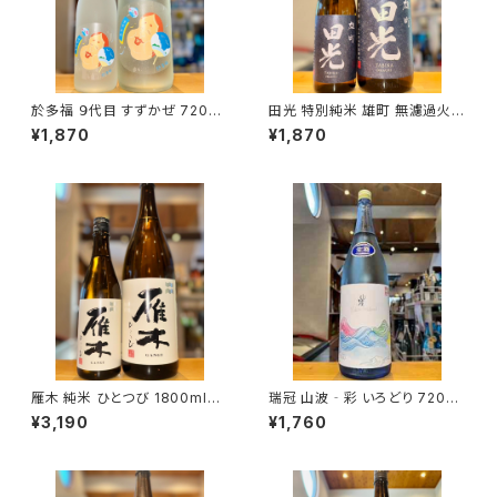
於多福 ９代目 すずかぜ 720ml
田光 特別純米 雄町 無濾過火入
１本（柄酒造・広島県東広島市安
れ 720ml１本（早川酒造・三重
¥1,870
¥1,870
芸津町）
県三重郡菰野町）
雁木 純米 ひとつび 1800ml１
瑞冠 山波‐彩 いろどり 720ml
本（八百新酒造・山口県岩国市
１本（山岡酒造・広島県三次市甲
¥3,190
¥1,760
今津町）
奴町）