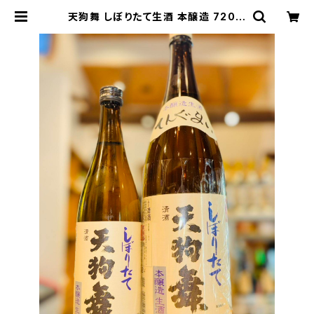
天狗舞 しぼりたて生酒 本醸造 720m
l１本（車多酒造・石川県白山市坊丸
町） | 【BASE公式】福原酒店｜創業1
928年・広島の日本酒・限定酒を全国
通販