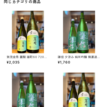
同じカテゴリの商品
賀茂金秀 麗酸 雄町60 720ml
謙信 夕涼み 純米吟醸 無濾過生
１本（金光酒造・広島県東広島市
720ml１本（池田屋酒造・新潟
¥2,035
¥1,760
黒瀬町）
県糸魚川市新鉄）