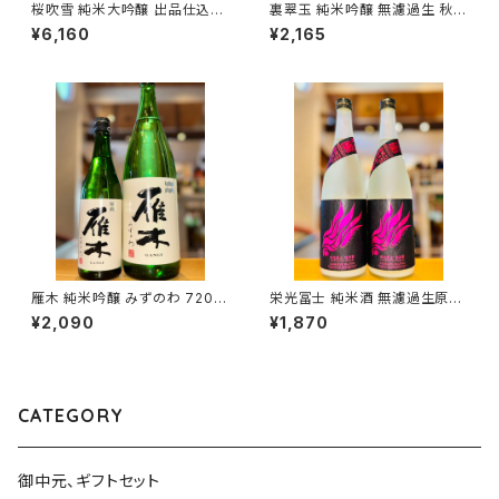
桜吹雪 純米大吟醸 出品仕込R
裏翠玉 純米吟醸 無濾過生 秋田
7BY（火入）1800ml１本（金光
酒こまち 720ml１本（両関酒
¥6,160
¥2,165
酒造・広島県東広島市黒瀬町）
造・秋田県湯沢市前森）
雁木 純米吟醸 みずのわ 720m
栄光冨士 純米酒 無濾過生原酒
l１本（八百新酒造・山口県岩国
暁乃翼 720ml１本（冨士酒造・
¥2,090
¥1,870
市今津町）
山形県鶴岡市大山）
CATEGORY
御中元、ギフトセット