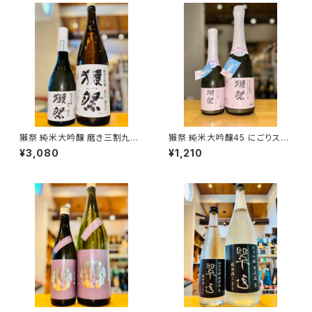
獺祭 純米大吟醸 磨き三割九分
獺祭 純米大吟醸45 にごりスパ
720ml１本（旭酒造・山口県岩
ークリング 360ml１本（旭酒
¥3,080
¥1,210
国市周東町）
造・山口県岩国市周東町）