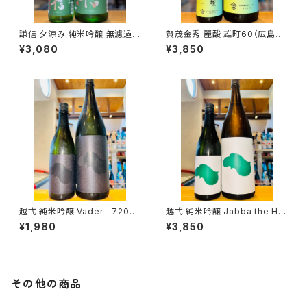
謙信 夕涼み 純米吟醸 無濾過生
賀茂金秀 麗酸 雄町60（広島限
1800ml１本（池田屋酒造・新潟
定）1800ml１本（金光酒造・広
¥3,080
¥3,850
県糸魚川市新鉄）
島県東広島市黒瀬町）
越弌 純米吟醸 Vader 720ml
越弌 純米吟醸 Jabba the H
１本（株式会社越後鶴亀・新潟県
1800ml１本（株式会社越後鶴
¥1,980
¥3,850
新潟市西蒲区竹野町）
亀・新潟県新潟市西蒲区竹野
町）
その他の商品