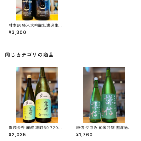
林本店 純米大吟醸無濾過生原
酒 THE NIGHTWALKER FRE
¥3,300
NZY 1800ml１本（林本店・岐
阜県各務原市那加新加納町）
同じカテゴリの商品
賀茂金秀 麗酸 雄町60 720ml
謙信 夕涼み 純米吟醸 無濾過生
１本（金光酒造・広島県東広島市
720ml１本（池田屋酒造・新潟
¥2,035
¥1,760
黒瀬町）
県糸魚川市新鉄）