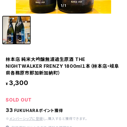
1
/1
林本店 純米大吟醸無濾過生原酒 THE
NIGHTWALKER FRENZY 1800ml１本（林本店・岐阜
県各務原市那加新加納町）
3,300
¥
SOLD OUT
33
FUKUHARAポイント獲得
※
メンバーシップに登録
し、購入すると獲得できます。