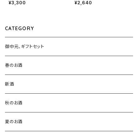
l１本（金光酒造・広島県東広島
1800ml１本（北島酒造・滋賀県
¥3,300
¥2,640
市黒瀬町）
湖南市針）
CATEGORY
御中元、ギフトセット
春のお酒
新酒
秋のお酒
夏のお酒