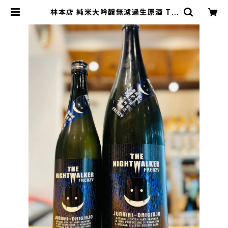
林本店 純米大吟醸無濾過生原酒 TH
E NIGHTWALKER FRENZY 180
0ml１本（林本店・岐阜県各務原市那
加新加納町） | 【BASE公式】福原酒
店｜創業1928年・広島の日本酒・限
定酒を全国通販