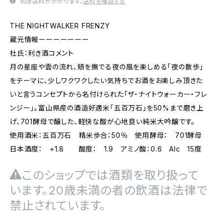
別途送料がかかります。
送料を確認する
THE NIGHTWALKER FRENZY
蔵元情報ーーーーーーー
杜氏：利き酒コメント
月の星座や雲の流れ、頬を撫でる夜の風を楽しめる「夜の散歩」
をテーマに、少しワクワクしたい気持ちでお酒をお楽しみ頂きた
いと言うコンセプトから名付けられた「ザ・ナイトウォーカー・フレ
ンジー」。富山県産の酒造好適米「五百万石」を50%まで磨き上
げ、701酵母で醸した、軽快な酸が心地良い純米大吟醸です。
使用酒米：五百万石 精米歩合：50％ 使用酵母： 701酵母
日本酒度： +1.8 酸度： 1.9 アミノ酸：0.6 Alc 15度
このショップでは酒類を取り扱って
います。20歳未満の者の飲酒は法律で
禁止されています。