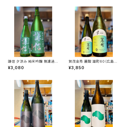
謙信 夕涼み 純米吟醸 無濾過生
賀茂金秀 麗酸 雄町60（広島限
1800ml１本（池田屋酒造・新潟
定）1800ml１本（金光酒造・広
¥3,080
¥3,850
県糸魚川市新鉄）
島県東広島市黒瀬町）