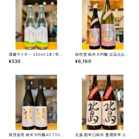
酒蔵サイダー 330ml１本（早川
桜吹雪 純米大吟醸 出品仕込R
酒造・三重県三重郡菰野町）
7BY（火入）1800ml１本（金光
¥330
¥6,160
酒造・広島県東広島市黒瀬町）
賀茂金秀 純米大吟醸40 720m
北島 超辛口純米 豊潤爽辛 火入