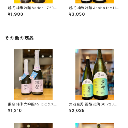
越弌 純米吟醸 Vader 720ml
越弌 純米吟醸 Jabba the H
１本（株式会社越後鶴亀・新潟県
1800ml１本（株式会社越後鶴
¥1,980
¥3,850
新潟市西蒲区竹野町）
亀・新潟県新潟市西蒲区竹野
町）
その他の商品
獺祭 純米大吟醸45 にごりスパ
賀茂金秀 麗酸 雄町60 720ml
ークリング 360ml１本（旭酒
１本（金光酒造・広島県東広島市
¥1,210
¥2,035
造・山口県岩国市周東町）
黒瀬町）