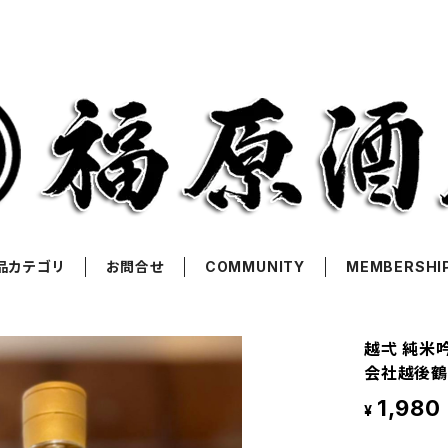
品カテゴリ
お問合せ
COMMUNITY
MEMBERSHI
越弌 純米吟
会社越後鶴
1,980
¥