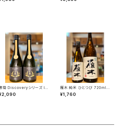
新潟県新潟市西蒲区竹野町）
後鶴亀・新潟県新潟市西蒲区
竹野町）
寒菊 Discoveryシリーズ Id
雁木 純米 ひとつび 720ml１
entity-総の舞50 うすにご
本（八百新酒造・山口県岩国
¥2,090
¥1,760
り-2026 720ml１本（寒菊銘
市今津町）
醸・千葉県山武市松尾町）