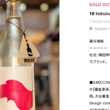
SOLD OU
19
FUKU
※
メンバーシ
別途送料が
蔵元情報
ーーーーー
杜氏：横田伸
弌ブランド。
●SAKECO
の【審査委員
用。大会審査
design 
ク”をデザイ