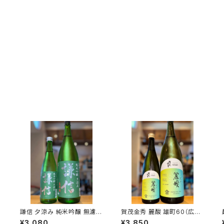
過
謙信 夕涼み 純米吟醸 無濾過
賀茂金秀 麗酸 雄町60（広島
越弌
生 1800ml１本（池田屋酒造・
限定）1800ml１本（金光酒
¥3,080
¥3,850