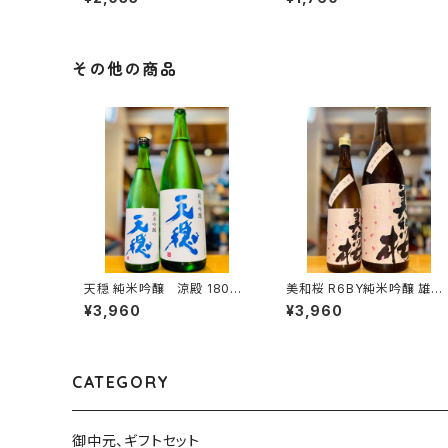
広島市黒瀬町）
新潟県糸魚川市新鉄）
その他の商品
天穏 純米吟醸 涼殿 1800
美和桜 R6BY純米吟醸 雄町
ml１本（板倉酒造・島根県出
生原酒 1800ml１本（美和桜
¥3,960
¥3,960
雲市塩冶町）
酒造・広島県三次市三和町）
CATEGORY
御中元、ギフトセット