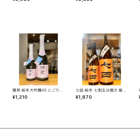
新潟県糸魚川市新鉄）
造・広島県東広島市黒瀬町）
獺祭 純米大吟醸45 にごりス
七田 純米 七割五分磨き 雄町
パークリング 360ml１本（旭
無濾過生 720ml１本（天山酒
¥1,210
¥1,870
酒造・山口県岩国市周東町）
造・佐賀県小城市小城町）