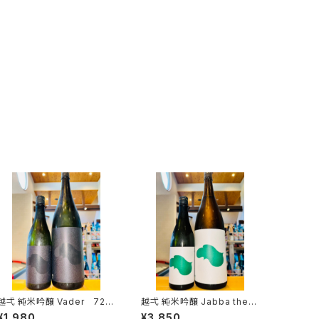
 純米吟醸 Vader 720
越弌 純米吟醸 Jabba the H
ml１本（株式会社越後鶴亀・
1800ml１本（株式会社越
¥1,980
¥3,850