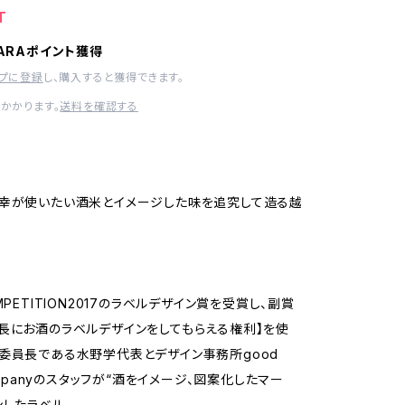
T
HARAポイント獲得
ップに登録
し、購入すると獲得できます。
かかります。
送料を確認する
幸が使いたい酒米とイメージした味を追究して造る越
MPETITION2017のラベルデザイン賞を受賞し、副賞
長にお酒のラベルデザインをしてもらえる権利】を使
委員長である水野学代表とデザイン事務所good
companyのスタッフが“酒をイメージ、図案化したマー
ンしたラベル。