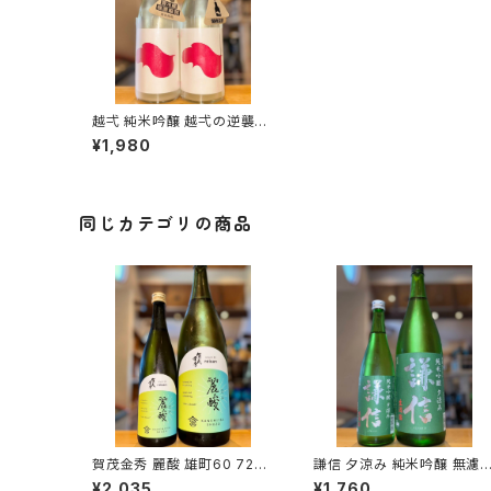
越弌 純米吟醸 越弌の逆襲
【試験醸造】720ml１本（株式
¥1,980
会社越後鶴亀・新潟県新潟市
西蒲区竹野町）
同じカテゴリの商品
賀茂金秀 麗酸 雄町60 720
謙信 夕涼み 純米吟醸 無濾
ml１本（金光酒造・広島県東
生 720ml１本（池田屋酒造・
¥2,035
¥1,760