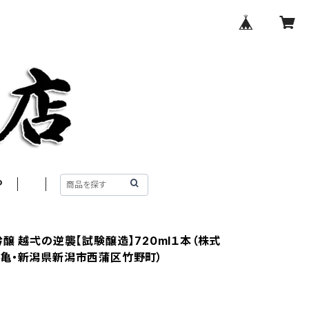
P
醸 越弌の逆襲【試験醸造】720ml１本（株式
亀・新潟県新潟市西蒲区竹野町）