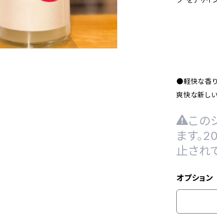
●軽快な香り
爽快な新しい
この
ます。
止され
オプション