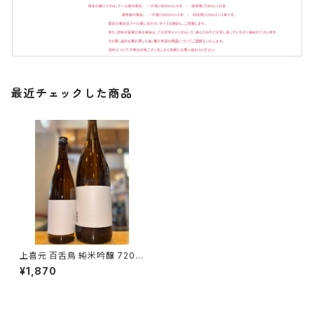
最近チェックした商品
上喜元 百舌鳥 純米吟醸 720m
l１本（酒田酒造・山形県酒田市
¥1,870
日吉町）