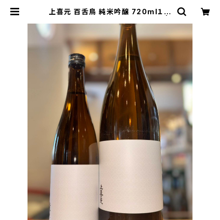
上喜元 百舌鳥 純米吟醸 720ml１本
（酒田酒造・山形県酒田市日吉町） |
【BASE公式】福原酒店｜創業1928
年・広島の日本酒・限定酒を全国通販