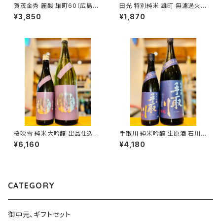
賀茂金秀 麗酸 雄町60（広島限
田光 特別純米 雄町 無濾過火入
定）1800ml１本（金光酒造・広
れ 720ml１本（早川酒造・三重
¥3,850
¥1,870
島県東広島市黒瀬町）
県三重郡菰野町）
桜吹雪 純米大吟醸 出品仕込R
手取川 純米吟醸 生原酒 石川門
7BY（火入）1800ml１本（金光
1800ml１本（吉田酒造・石川県
¥6,160
¥4,180
酒造・広島県東広島市黒瀬町）
白山市安吉町）
CATEGORY
御中元、ギフトセット