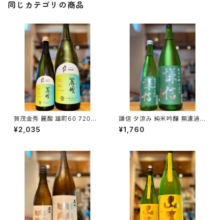
同じカテゴリの商品
賀茂金秀 麗酸 雄町60 720ml
謙信 夕涼み 純米吟醸 無濾過生
１本（金光酒造・広島県東広島市
720ml１本（池田屋酒造・新潟
¥2,035
¥1,760
黒瀬町）
県糸魚川市新鉄）