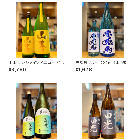
山本 サンシャインイエロー 純
赤兎馬ブルー 720ml１本（濱田
米吟醸 1800ml１本（山本酒造・
酒造・鹿児島県いちき串木野市）
¥3,780
¥1,678
秋田県山本郡八峰町）