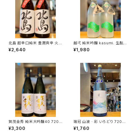
北島 超辛口純米 豊潤爽辛 火入
越弌 純米吟醸 kasumi. 生酛
1800ml１本（北島酒造・滋賀県
welcome 硝酸還元菌 720ml
¥2,640
¥1,980
湖南市針）
１本（株式会社越後鶴亀・新潟県
新潟市西蒲区竹野町）
賀茂金秀 純米大吟醸40 720m
瑞冠 山波‐彩 いろどり 720ml
l１本（金光酒造・広島県東広島
１本（山岡酒造・広島県三次市甲
¥3,300
¥1,760
市黒瀬町）
奴町）