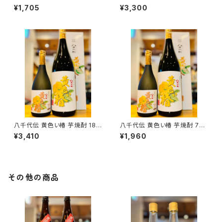
ル) 720ml１本（五島灘酒造・長
ル) 1800ml１本（五島灘酒造・
¥1,705
¥3,300
崎県南松浦郡新上五島町）
長崎県南松浦郡新上五島町）
八千代伝 黄色い椿 芋焼酎 180
八千代伝 黄色い椿 芋焼酎 720
0ml１本（八千代伝酒造・鹿児島
ml１本（八千代伝酒造・鹿児島
¥3,410
¥1,960
県垂水市上町）
県垂水市上町）
その他の商品