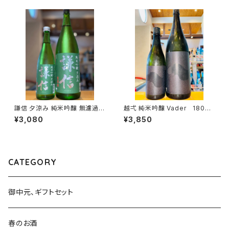
謙信 夕涼み 純米吟醸 無濾過生
越弌 純米吟醸 Vader 1800
1800ml１本（池田屋酒造・新潟
ml１本（株式会社越後鶴亀・新
¥3,080
¥3,850
県糸魚川市新鉄）
潟県新潟市西蒲区竹野町）
CATEGORY
御中元、ギフトセット
春のお酒