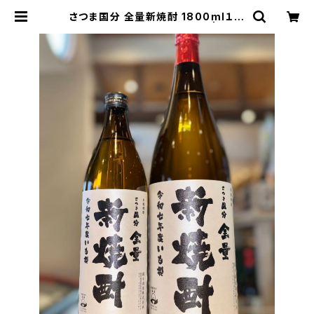
さつま国分 全量新焼酎 1800ml１本
（国分酒造・鹿児島県霧島市） | 【BA
SE公式】福原酒店｜創業1928年・広
島の日本酒・限定酒を全国通販