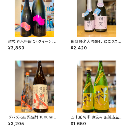
越弌 純米吟醸 Q（クイーン） 1
獺祭 純米大吟醸45 にごりスパ
800ml１本（株式会社越後鶴
ークリング 720ml１本（旭酒
¥3,850
¥2,420
亀・新潟県新潟市西蒲区竹野
造・山口県岩国市周東町）
町）
ダバダ火振 栗焼酎 1800ml１本
五十嵐 純米 直汲み 無濾過生原
（株式会社無手無冠・高知県高
酒 720ml１本（五十嵐酒造・埼
¥3,205
¥1,650
岡郡四万十町）
玉県飯能市大字川寺）