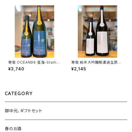
寒菊 OCEAN99 星海-Starlig
寒菊 純米大吟醸無濾過生原酒
ht Sea-2026 純米大吟醸 無
雄町50 True White 720ml
¥3,740
¥2,145
濾過生原酒 1800ml１本（寒菊
１本（寒菊銘醸・千葉県山武市松
銘醸・千葉県山武市松尾町）
尾町）
CATEGORY
御中元、ギフトセット
春のお酒