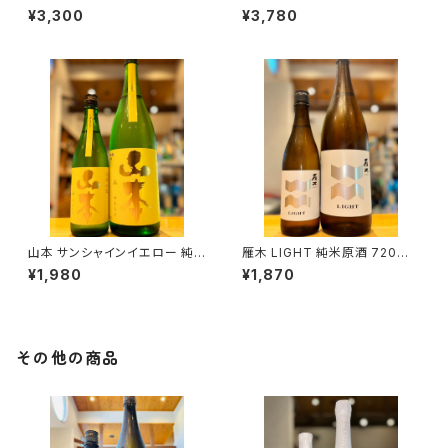
１本（八百新酒造・山口県岩国市
米吟醸 1800ml１本（山本酒造・
¥3,300
¥3,780
今津町）
秋田県山本郡八峰町）
山本 サンシャインイエロー 純
雁木 LIGHT 純米原酒 720ml
米吟醸 720ml１本（山本酒造・
１本（八百新酒造・山口県岩国市
¥1,980
¥1,870
秋田県山本郡八峰町）
今津町）
その他の商品