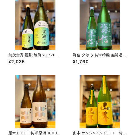
賀茂金秀 麗酸 雄町60 720ml
謙信 夕涼み 純米吟醸 無濾過生
１本（金光酒造・広島県東広島市
720ml１本（池田屋酒造・新潟
¥2,035
¥1,760
黒瀬町）
県糸魚川市新鉄）
雁木 LIGHT 純米原酒 1800ml
山本 サンシャインイエロー 純