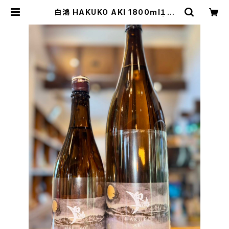
白鴻 HAKUKO AKI 1800ml１本
（盛川酒造・広島県呉市安浦町） | 【B
ASE公式】福原酒店｜創業1928年・
広島の日本酒・限定酒を全国通販