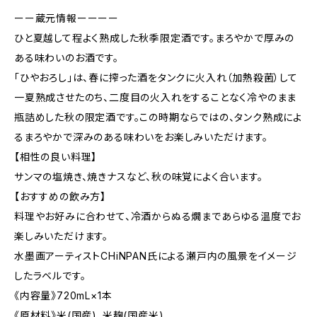
ーー蔵元情報ーーーー
ひと夏越して程よく熟成した秋季限定酒です。まろやかで厚みの
ある味わいのお酒です。
「ひやおろし」は、春に搾った酒をタンクに火入れ（加熱殺菌）して
一夏熟成させたのち、二度目の火入れをすることなく冷やのまま
瓶詰めした秋の限定酒です。この時期ならではの、タンク熟成によ
るまろやかで深みのある味わいをお楽しみいただけます。
【相性の良い料理】
サンマの塩焼き、焼きナスなど、秋の味覚によく合います。
【おすすめの飲み方】
料理やお好みに合わせて、冷酒からぬる燗まであらゆる温度でお
楽しみいただけます。
水墨画アーティストCHiNPAN氏による瀬戸内の風景をイメージ
したラベルです。
《内容量》720mL×1本
《原材料》米(国産)、米麹(国産米)