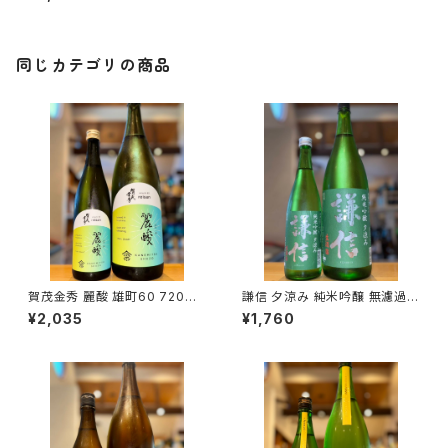
県津市栗真中山町）
同じカテゴリの商品
賀茂金秀 麗酸 雄町60 720ml
謙信 夕涼み 純米吟醸 無濾過生
１本（金光酒造・広島県東広島市
720ml１本（池田屋酒造・新潟
¥2,035
¥1,760
黒瀬町）
県糸魚川市新鉄）