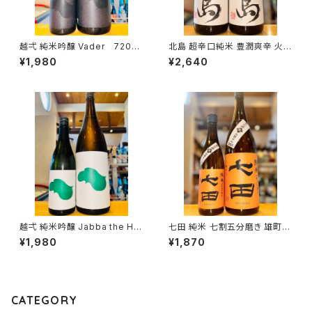
越弌 純米吟醸 Vader 720ml
北島 超辛口純米 豊潤爽辛 火入
１本（株式会社越後鶴亀・新潟県
1800ml１本（北島酒造・滋賀県
¥1,980
¥2,640
新潟市西蒲区竹野町）
湖南市針）
越弌 純米吟醸 Jabba the H
七田 純米 七割五分磨き 雄町
720ml１本（株式会社越後鶴
無濾過生 720ml１本（天山酒
¥1,980
¥1,870
亀・新潟県新潟市西蒲区竹野
造・佐賀県小城市小城町）
町）
CATEGORY