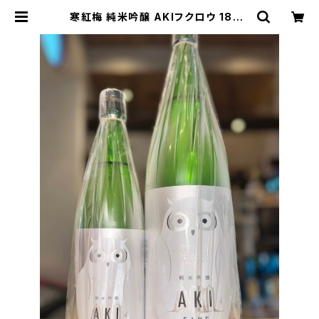
寒紅梅 純米吟醸 AKIフクロウ 1800
ml１本（寒紅梅酒造・三重県津市栗真
中山町） | 【BASE公式】福原酒店｜
創業1928年・広島の日本酒・限定酒
を全国通販