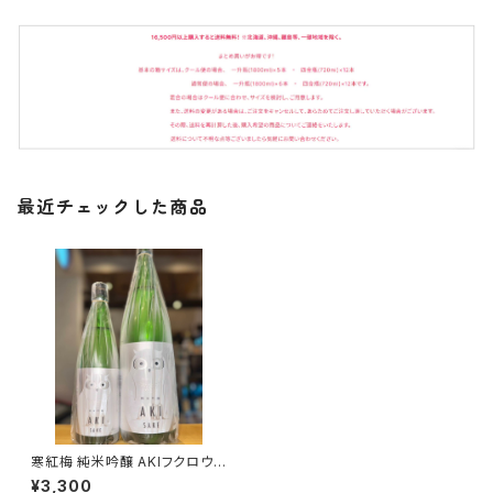
最近チェックした商品
寒紅梅 純米吟醸 AKIフクロウ 1
800ml１本（寒紅梅酒造・三重
¥3,300