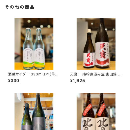
その他の商品
酒蔵サイダー 330ml１本（早川
天寶一 純吟直汲み生 山田錦 7
酒造・三重県三重郡菰野町）
20ml１本（㈱天寶一・広島県福
¥330
¥1,925
山市神辺町）