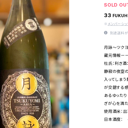
SOLD OU
33
FUKU
※
メンバーシ
別途送料が
月詠～ツク
蔵元情報ー
杜氏：利き酒
静寂の夜空
入ってしまう
が交錯する
あるゆったり
ぎが心を満た
使用酒米：出
日本酒度： -