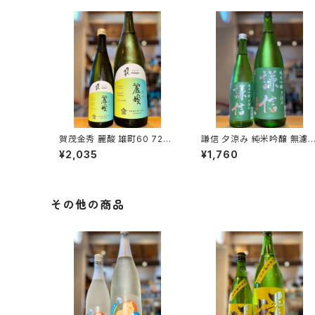
賀茂金秀 麗酸 雄町60 720
謙信 夕涼み 純米吟醸 無濾
ml１本（金光酒造・広島県東
生 720ml１本（池田屋酒造・
¥2,035
¥1,760
広島市黒瀬町）
新潟県糸魚川市新鉄）
その他の商品