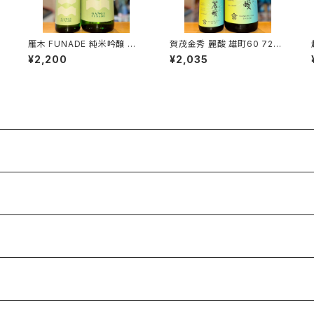
生
雁木 FUNADE 純米吟醸 無
賀茂金秀 麗酸 雄町60 720
越弌
濾過生原酒 720ml１本（八百
ml１本（金光酒造・広島県東
¥2,200
¥2,035
新酒造・山口県岩国市今津
広島市黒瀬町）
町）