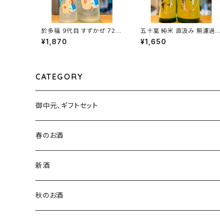
於多福 ９代目 すずかぜ 720
五十嵐 純米 直汲み 無濾過
ml１本（柄酒造・広島県東広
原酒 720ml１本（五十嵐酒
¥1,870
¥1,650
島市安芸津町）
造・埼玉県飯能市大字川寺）
CATEGORY
御中元、ギフトセット
春のお酒
新酒
秋のお酒