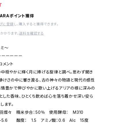
T
HARAポイント獲得
ップに登録
し、購入すると獲得できます。
かかります。
送料を確認する
ヨミ～
ーーーーーー
コメント
の中穏やかに輝く月に捧げる旋律と調べ。思わず聞き
静けさの中に響き渡る、古の神々の物語と現代の感性
感情豊かで伸びやかに歌い上げるアリアの様に深みの
とした香味、ひとくち飲めば心を落ち着かせ深い安ら
します。
羽燦々 精米歩合：50％ 使用酵母： M310
5.6 酸度： 1.5 アミノ酸：0.6 Alc 15度