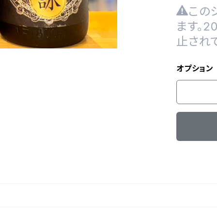
この
ます。
止され
オプション