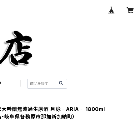
P
大吟醸無濾過生原酒 月詠‐ARIA‐ 1800ml
店・岐阜県各務原市那加新加納町）