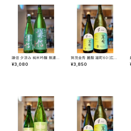
過
謙信 夕涼み 純米吟醸 無濾過
賀茂金秀 麗酸 雄町60（広島
越弌
生 1800ml１本（池田屋酒造・
限定）1800ml１本（金光酒
¥3,080
¥3,850
新潟県糸魚川市新鉄）
造・広島県東広島市黒瀬町）