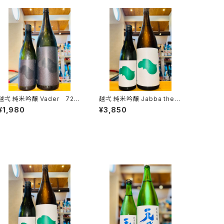
 純米吟醸 Vader 720
越弌 純米吟醸 Jabba the H
ml１本（株式会社越後鶴亀・
1800ml１本（株式会社越
¥1,980
¥3,850
新潟県新潟市西蒲区竹野町）
後鶴亀・新潟県新潟市西蒲区
竹野町）