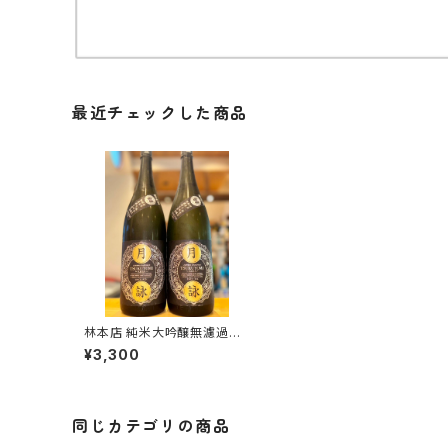
最近チェックした商品
林本店 純米大吟醸無濾過生
原酒 月詠‐ARIA‐ 1800ml
¥3,300
１本（林本店・岐阜県各務原市
那加新加納町）
同じカテゴリの商品