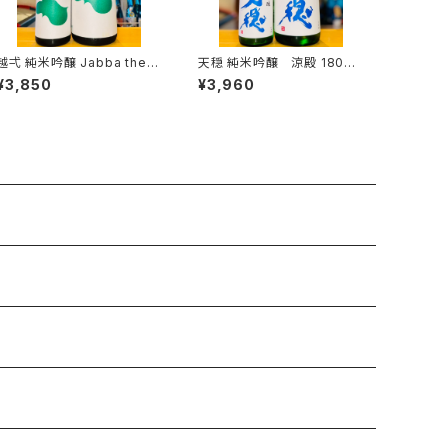
 純米吟醸 Jabba the H
天穏 純米吟醸 涼殿 1800
1800ml１本（株式会社越
ml１本（板倉酒造・島根県出
¥3,850
¥3,960
後鶴亀・新潟県新潟市西蒲区
雲市塩冶町）
竹野町）