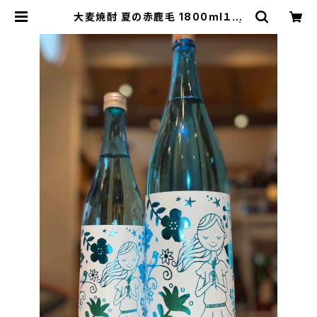
大麦焼酎 夏の赤鹿毛 1800ml１本
（柳田酒造・宮崎県都城市早鈴町） |
【BASE公式】福原酒店｜創業1928
年・広島の日本酒・限定酒を全国通販