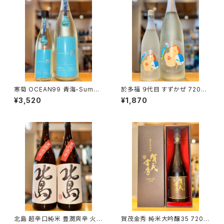
寒菊 OCEAN99 青海-Summ
於多福 ９代目 すずかぜ 720ml
er Sea-2026 純米吟醸 無濾
１本（柄酒造・広島県東広島市安
¥3,520
¥1,870
過生原酒 1800ml１本（寒菊銘
芸津町）
醸・千葉県山武市松尾町）
北島 超辛口純米 豊潤爽辛 火入
賀茂金秀 純米大吟醸35 720m