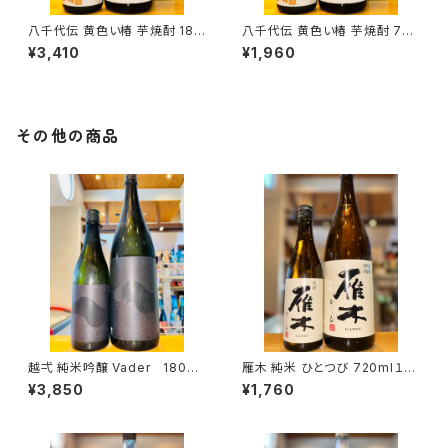
八千代伝 黄色い椿 芋焼酎 180
八千代伝 黄色い椿 芋焼酎 720
0ml１本（八千代伝酒造・鹿児島
ml１本（八千代伝酒造・鹿児島
¥3,410
¥1,960
県垂水市上町）
県垂水市上町）
その他の商品
越弌 純米吟醸 Vader 1800
雁木 純米 ひとつび 720ml１本
ml１本（株式会社越後鶴亀・新
（八百新酒造・山口県岩国市今
¥3,850
¥1,760
潟県新潟市西蒲区竹野町）
津町）