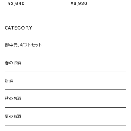
1800ml１本（北島酒造・滋賀県
l１本（金光酒造・広島県東広島
¥2,640
¥6,930
湖南市針）
市黒瀬町）
CATEGORY
御中元、ギフトセット
春のお酒
新酒
秋のお酒
夏のお酒