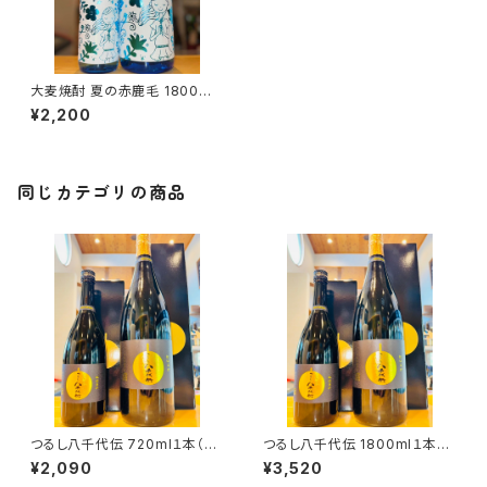
大麦焼酎 夏の赤鹿毛 1800ml
１本（柳田酒造・宮崎県都城市早
¥2,200
鈴町）
同じカテゴリの商品
つるし八千代伝 720ml１本（八
つるし八千代伝 1800ml１本
千代伝酒造・鹿児島県垂水市上
（八千代伝酒造・鹿児島県垂水
¥2,090
¥3,520
町）
市上町）