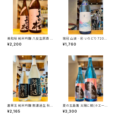
美和桜 純米吟醸 八反生原酒 7
瑞冠 山波‐彩 いろどり 720ml
20ml１本（美和桜酒造・広島県
１本（山岡酒造・広島県三次市甲
¥2,200
¥1,760
三次市三和町）
奴町）
裏翠玉 純米吟醸 無濾過生 秋田
夏の五島灘 太陽に鯨(ホエー
酒こまち 720ml１本（両関酒
ル) 1800ml１本（五島灘酒造・
¥2,165
¥3,300
造・秋田県湯沢市前森）
長崎県南松浦郡新上五島町）