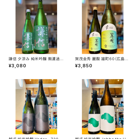
謙信 夕涼み 純米吟醸 無濾過生
賀茂金秀 麗酸 雄町60（広島限
1800ml１本（池田屋酒造・新潟
定）1800ml１本（金光酒造・広
¥3,080
¥3,850
県糸魚川市新鉄）
島県東広島市黒瀬町）