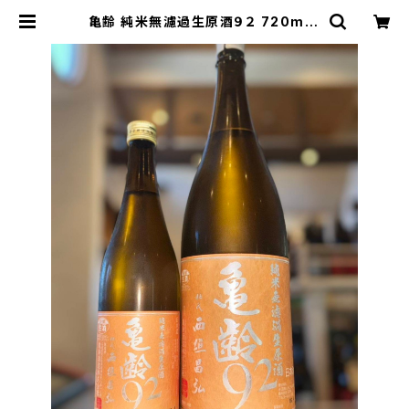
亀齢 純米無濾過生原酒９２ 720ml１
本（亀齢酒造・広島県東広島市西条本
町） | 【BASE公式】福原酒店｜創業1
928年・広島の日本酒・限定酒を全国
通販