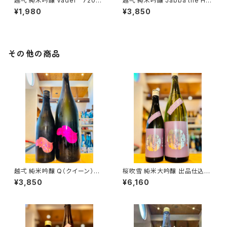
越弌 純米吟醸 Vader 720ml
越弌 純米吟醸 Jabba the H
１本（株式会社越後鶴亀・新潟県
1800ml１本（株式会社越後鶴
¥1,980
¥3,850
新潟市西蒲区竹野町）
亀・新潟県新潟市西蒲区竹野
町）
その他の商品
越弌 純米吟醸 Q（クイーン） 1
桜吹雪 純米大吟醸 出品仕込R
800ml１本（株式会社越後鶴
7BY（火入）1800ml１本（金光
¥3,850
¥6,160
亀・新潟県新潟市西蒲区竹野
酒造・広島県東広島市黒瀬町）
町）