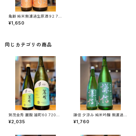
亀齢 純米無濾過生原酒９２ 72
0ml１本（亀齢酒造・広島県東広
¥1,650
島市西条本町）
同じカテゴリの商品
賀茂金秀 麗酸 雄町60 720ml
謙信 夕涼み 純米吟醸 無濾過生
１本（金光酒造・広島県東広島市
720ml１本（池田屋酒造・新潟
¥2,035
¥1,760
黒瀬町）
県糸魚川市新鉄）