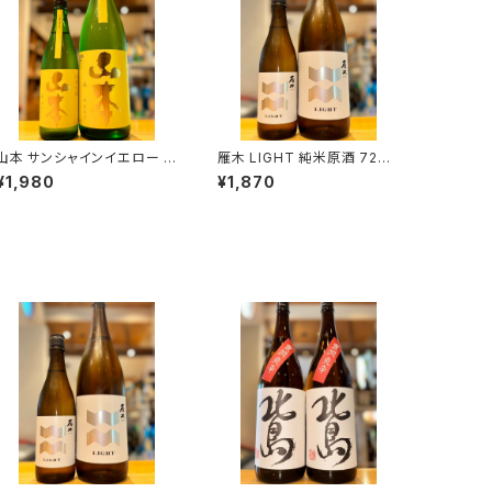
山本 サンシャインイエロー 純
雁木 LIGHT 純米原酒 720
米吟醸 720ml１本（山本酒
ml１本（八百新酒造・山口県
¥1,980
¥1,870
造・秋田県山本郡八峰町）
岩国市今津町）