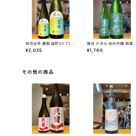
賀茂金秀 麗酸 雄町60 720
謙信 夕涼み 純米吟醸 無濾
ml１本（金光酒造・広島県東
生 720ml１本（池田屋酒造・
¥2,035
¥1,760
広島市黒瀬町）
新潟県糸魚川市新鉄）
その他の商品