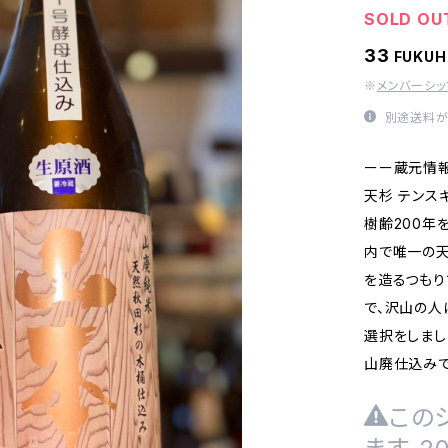
SOLD OU
33
FUKU
※
メンバーシ
別途送料が
ーー蔵元情
天杉 テンス
樹齢200年
内で唯一の
を造るつもり
で、沢山の人
選択をしまし
山廃仕込みで
この