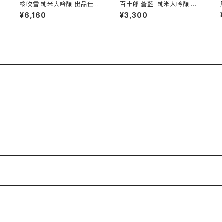
桜吹雪 純米大吟醸 出品仕込
百十郎 蒼藍 純米大吟醸 火
R7BY（火入）1800ml１本（金
入れ 1800ml１本（林本店・岐
¥6,160
¥3,300
光酒造・広島県東広島市黒瀬
阜県各務原市那加新加納町）
町）