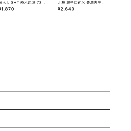
雁木 LIGHT 純米原酒 720
北島 超辛口純米 豊潤爽辛 火
ml１本（八百新酒造・山口県
入 1800ml１本（北島酒造・滋
¥1,870
¥2,640
岩国市今津町）
賀県湖南市針）