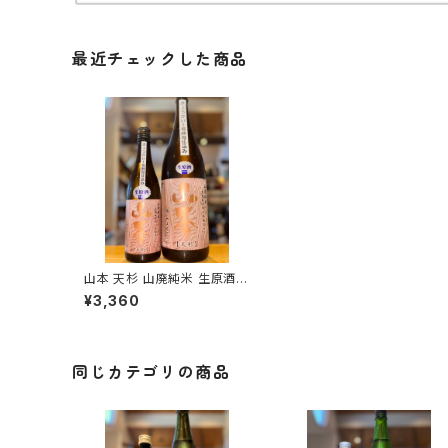
最近チェックした商品
山本 天杉 山廃純米 生原酒 1
800ml１本（山本酒造・秋田
¥3,360
県山本郡八峰町）
同じカテゴリの商品