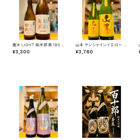
過
雁木 LIGHT 純米原酒 1800
山本 サンシャインイエロー 純
ml１本（八百新酒造・山口県
米吟醸 1800ml１本（山本酒
¥3,300
¥3,780
岩国市今津町）
造・秋田県山本郡八峰町）