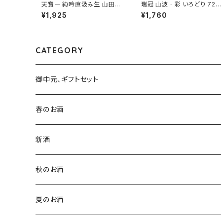
天寶一 純吟直汲み生 山田錦
瑞冠 山波‐彩 いろどり 720
720ml１本（㈱天寶一・広島
ml１本（山岡酒造・広島県三
¥1,925
¥1,760
県福山市神辺町）
次市甲奴町）
CATEGORY
御中元、ギフトセット
春のお酒
新酒
秋のお酒
夏のお酒