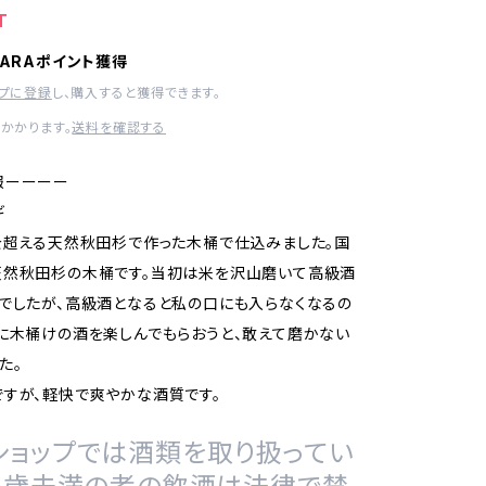
T
HARAポイント獲得
ップに登録
し、購入すると獲得できます。
かかります。
送料を確認する
報ーーーー
ギ
を超える天然秋田杉で作った木桶で仕込みました。国
天然秋田杉の木桶です。当初は米を沢山磨いて高級酒
でしたが、高級酒となると私の口にも入らなくなるの
に木桶けの酒を楽しんでもらおうと、敢えて磨かない
た。
すが、軽快で爽やかな酒質です。
ショップでは酒類を取り扱ってい