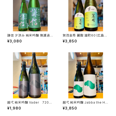
謙信 夕涼み 純米吟醸 無濾過生
賀茂金秀 麗酸 雄町60（広島限
1800ml１本（池田屋酒造・新潟
定）1800ml１本（金光酒造・広
¥3,080
¥3,850
県糸魚川市新鉄）
島県東広島市黒瀬町）
越弌 純米吟醸 Vader 720ml
越弌 純米吟醸 Jabba the H
１本（株式会社越後鶴亀・新潟県
1800ml１本（株式会社越後鶴
¥1,980
¥3,850
新潟市西蒲区竹野町）
亀・新潟県新潟市西蒲区竹野
町）