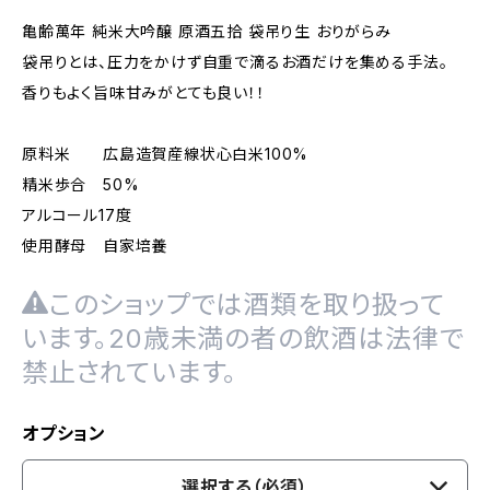
亀齢萬年 純米大吟醸 原酒五拾 袋吊り生 おりがらみ
袋吊りとは、圧力をかけず自重で滴るお酒だけを集める手法。
香りもよく旨味甘みがとても良い！！
原料米 広島造賀産線状心白米100%
精米歩合 50%
アルコール17度
使用酵母 自家培養
このショップでは酒類を取り扱って
います。20歳未満の者の飲酒は法律で
禁止されています。
オプション
選択する（必須）