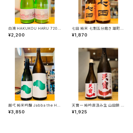
白鴻 HAKUKOU HARU 720m
七田 純米 七割五分磨き 雄町
l１本（盛川酒造・広島県呉市安
無濾過生 720ml１本（天山酒
¥2,200
¥1,870
浦町）
造・佐賀県小城市小城町）
越弌 純米吟醸 Jabba the H
天寶一 純吟直汲み生 山田錦 7
1800ml１本（株式会社越後鶴
20ml１本（㈱天寶一・広島県福
¥3,850
¥1,925
亀・新潟県新潟市西蒲区竹野
山市神辺町）
町）