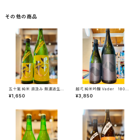
その他の商品
五十嵐 純米 直汲み 無濾過生原
越弌 純米吟醸 Vader 1800
酒 720ml１本（五十嵐酒造・埼
ml１本（株式会社越後鶴亀・新
¥1,650
¥3,850
玉県飯能市大字川寺）
潟県新潟市西蒲区竹野町）