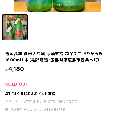
1
/1
亀齢萬年 純米大吟醸 原酒五拾 袋吊り生 おりがらみ
1800ml１本（亀齢酒造・広島県東広島市西条本町）
4,180
¥
SOLD OUT
41
FUKUHARAポイント獲得
※
メンバーシップに登録
し、購入すると獲得できます。
別途送料がかかります。
送料を確認する