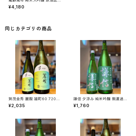
亀齢萬年 純米大吟醸 原酒五拾
袋吊り生 おりがらみ 1800ml１
¥4,180
本（亀齢酒造・広島県東広島市
西条本町）
同じカテゴリの商品
賀茂金秀 麗酸 雄町60 720ml
謙信 夕涼み 純米吟醸 無濾過生
１本（金光酒造・広島県東広島市
720ml１本（池田屋酒造・新潟
¥2,035
¥1,760
黒瀬町）
県糸魚川市新鉄）