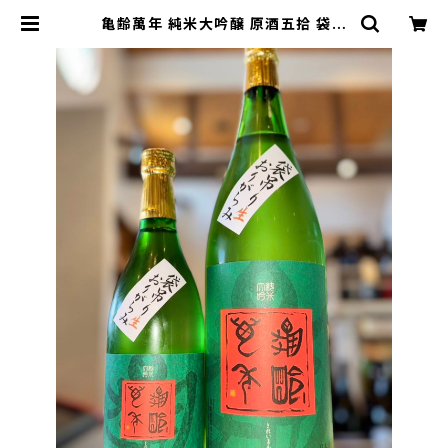
亀齢萬年 純米大吟醸 原酒五拾 袋吊
り生 おりがらみ 1800ml１本（亀齢酒
造・広島県東広島市西条本町） | 【BA
SE公式】福原酒店｜創業1928年・広
島の日本酒・限定酒を全国通販